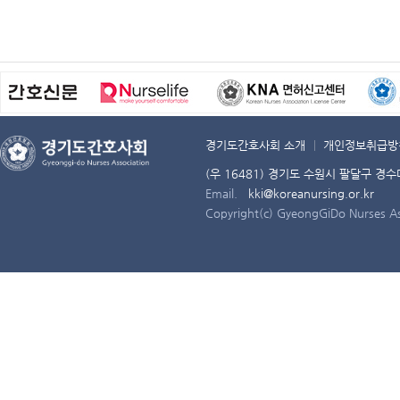
경기도간호사회 소개
개인정보취급방
(우 16481) 경기도 수원시 팔달구 경
Email.
kki@koreanursing.or.kr
Copyright(c) GyeongGiDo Nurses Ass