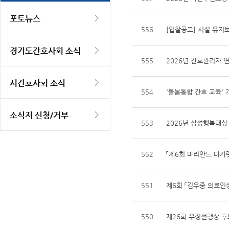
포토뉴스
556
[입찰공고] 시설 유지
경기도간호사회 소식
555
2026년 간호관리자 
시간호사회 소식
554
'돌봄통합 간호 교육' 
소식지 신청/거부
553
2026년 삼성행복대상
552
「제6회 마리안느·마가
551
제6회 「김우중 의료인
550
제26회 우정선행상 후