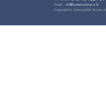
Email.
kki@koreanursing.or.kr
Copyright(c) GyeongGiDo Nurses Ass